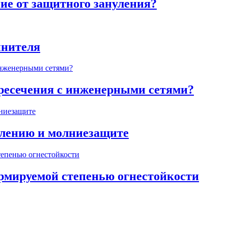
ие от защитного зануления?
инителя
ересечения с инженерными сетями?
млению и молниезащите
ормируемой степенью огнестойкости