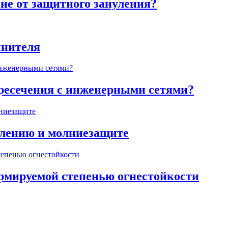
ие от защитного зануления?
инителя
ересечения с инженерными сетями?
млению и молниезащите
ормируемой степенью огнестойкости