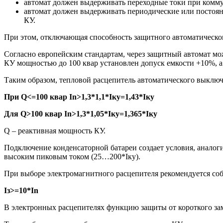
автомат должен выдерживать переходные токи при комму
автомат должен выдерживать периодические или постоя
КУ.
При этом, отключающая способность защитного автоматическог
Согласно европейским стандартам, через защитный автомат мо
КУ мощностью до 100 квар установлен допуск емкости +10%, а 
Таким образом, тепловой расцепитель автоматического выключ
При
Q
<=100 квар
In
>1,3*1,1*
I
ку=1,43*
I
ку
Для
Q
>100 квар
In
>1,3*1,05*
I
ку=1,365*
I
ку
Q – реактивная мощность КУ.
Подключение конденсаторной батареи создает условия, аналоги
высоким пиковым током (25…200*Iку).
При выборе электромагнитного расцепителя рекомендуется со
I
з>=10*
In
В электронных расцепителях функцию защиты от короткого з