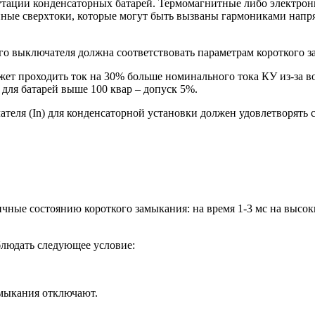
тации конденсаторных батарей. Термомагнитные либо электронн
нные сверхтоки, которые могут быть вызваны гармониками нап
о выключателя должна соответствовать параметрам короткого з
жет проходить ток на 30% больше номинального тока КУ из-за в
для батарей выше 100 квар – допуск 5%.
ателя (In) для конденсаторной установки должен удовлетворять
чные состоянию короткого замыкания: на время 1-3 мс на высок
блюдать следующее условие:
амыкания отключают.