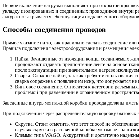
Первое включение нагрузки выполняют при открытой крышке. 
укладку изолированных и соединенных проводников внутри рас
аккуратно закрывается. Эксплуатация подключенного оборудов
Способы соединения проводов
Прямое указание на то, как правильно сделать соединение или
Правила подключения электрооборудования и размещения элек
Пайка. Зачищенные от изоляции концы соединяемых жил 
продолжают отдавать предпочтение ленте на основе ткан
после эксплуатации при значительном нагреве изолируе
Сварка. Сложнее пайки, так как требует использования 
сварка сопряжена с появлением искр, что допускается не 
Винтовое соединение. Относится к категории разъемных.
проблемой при размещении в ограниченном пространств
Заведенные внутрь монтажной коробки провода должны иметь д
При подключении через распределительную коробку бытовых э
Скрутка. Стоит отметить, что этот способ не обеспечива
случаях скрутка в распаячной коробке указывает на низк
Клеммы типа WAGO. Аккуратный и достаточно надежный 