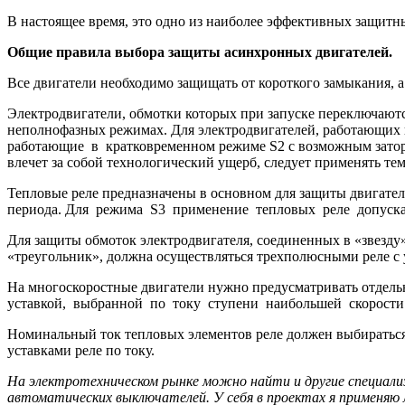
В настоящее время, это одно из наиболее эффективных защитн
Общие правила выбора защиты асинхронных двигателей.
Все двигатели необходимо защищать от короткого замыкания, а
Электродвигатели, обмотки которых при запуске переключают
неполнофазных режимах. Для электродвигателей, работающих
работающие в кратковременном режиме S2 с возможным затормо
влечет за собой технологический ущерб, следует применять те
Тепловые реле предназначены в основном для защиты двигат
периода. Для режима S3 применение тепловых реле допускает
Для защиты обмоток электродвигателя, соединенных в «звез
«треугольник», должна осуществляться трехполюсными реле с
На многоскоростные двигатели нужно предусматривать отдельн
уставкой, выбранной по току ступени наибольшей скорости 
Номинальный ток тепловых элементов реле должен выбираться
уставками реле по току.
На электротехническом рынке можно найти и другие специали
автоматических выключателей. У себя в проектах я применяю