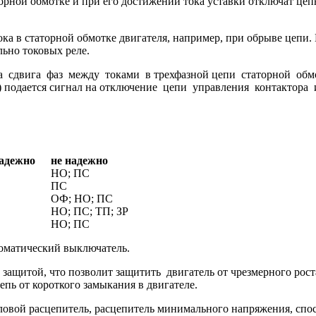
аторной обмотке и при его достижении тока уставки отключат цеп
ка в статорной обмотке двигателя, например, при обрыве цепи. 
ьно токовых реле.
 сдвига фаз между токами в трехфазной цепи статорной обмот
80º) подается сигнал на отключение цепи управления контактор
надежно
не надежно
НО; ПС
ПС
ОФ; НО; ПС
НО; ПС; ТП; ЗР
НО; ПС
томатический выключатель.
щитой, что позволит защитить двигатель от чрезмерного роста
ь от короткого замыкания в двигателе.
вой расцепитель, расцепитель минимального напряжения, спос