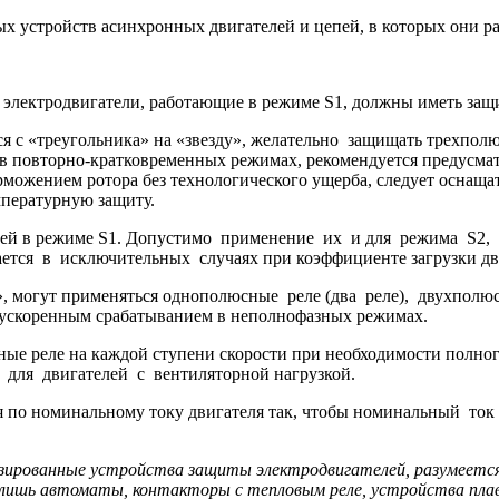
ых устройств асинхронных двигателей и цепей, в которых они р
 электродвигатели, работающие в режиме S1, должны иметь защи
ся с «треугольника» на «звезду», желательно защищать трехпо
 в повторно-кратковременных режимах, рекомендуется предусм
жением ротора без технологического ущерба, следует оснащать
мпературную защиту.
елей в режиме S1. Допустимо применение их и для режима S2
ся в исключительных случаях при коэффициенте загрузки двиг
ду», могут применяться однополюсные реле (два реле), двухпо
 ускоренным срабатыванием в неполнофазных режимах.
ые реле на каждой ступени скорости при необходимости полног
для двигателей с вентиляторной нагрузкой.
 по номинальному току двигателя так, чтобы номинальный ток
зированные устройства защиты электродвигателей, разумеется,
 лишь автоматы, контакторы с тепловым реле, устройства пла