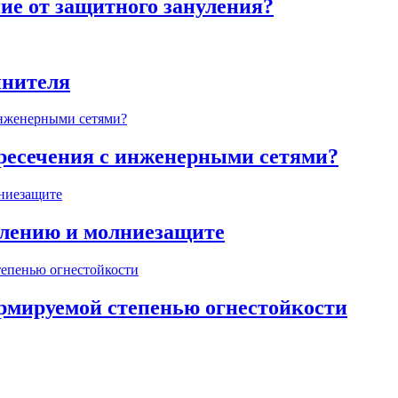
ие от защитного зануления?
инителя
ересечения с инженерными сетями?
млению и молниезащите
ормируемой степенью огнестойкости