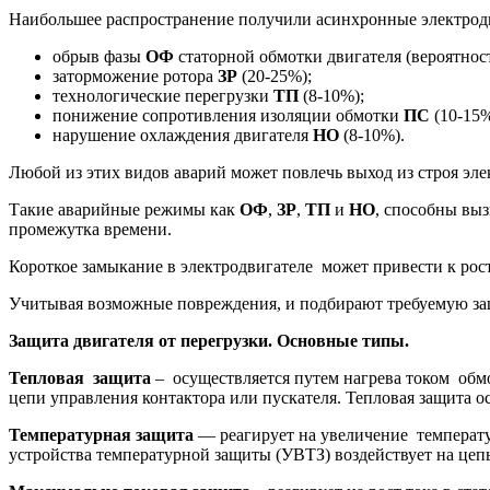
Наибольшее распространение получили асинхронные электродв
обрыв фазы
ОФ
статорной обмотки двигателя (вероятнос
заторможение ротора
ЗР
(20-25%);
технологические перегрузки
ТП
(8-10%);
понижение сопротивления изоляции обмотки
ПС
(10-15%
нарушение охлаждения двигателя
НО
(8-10%).
Любой из этих видов аварий может повлечь выход из строя элек
Такие аварийные режимы как
ОФ
,
ЗР
,
ТП
и
НО
, способны выз
промежутка времени.
Короткое замыкание в электродвигателе может привести к рост
Учитывая возможные повреждения, и подбирают требуемую за
Защита двигателя от перегрузки. Основные типы.
Тепловая защита
– осуществляется путем нагрева током обмо
цепи управления контактора или пускателя. Тепловая защита 
Температурная защита
— реагирует на увеличение температ
устройства температурной защиты (УВТЗ) воздействует на цепь