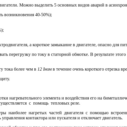
игатели. Можно выделить 5 основных видов аварий в асинхрон
ть возникновения 40-50%);
);
тродвигателя, а короткое замыкание в двигателе, опасно для пи
вать перегрузку по току в статорной обмотке. В результате этого
у тока более чем в
12 Iном
в течение очень короткого отрезка вре
щиту.
тки нагревательного элемента и воздействия его на биметалличе
осуществляется с помощь тепловых реле.
уры наиболее нагретых частей двигателя с помощью встроенны
 управления контактора или пускателя и отключает двигатель.