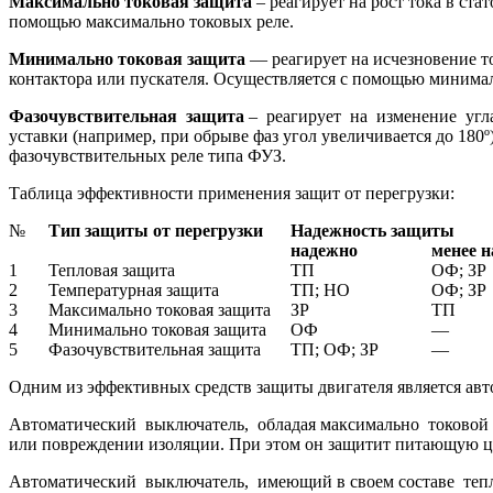
Максимально токовая защита
– реагирует на рост тока в ст
помощью максимально токовых реле.
Минимально токовая защита
— реагирует на исчезновение то
контактора или пускателя. Осуществляется с помощью минимал
Фазочувствительная защита
– реагирует на изменение угла
уставки (например, при обрыве фаз угол увеличивается до 1
фазочувствительных реле типа ФУЗ.
Таблица эффективности применения защит от перегрузки:
№
Тип защиты от перегрузки
Надежность защиты
надежно
менее 
1
Тепловая защита
ТП
ОФ; ЗР
2
Температурная защита
ТП; НО
ОФ; ЗР
3
Максимально токовая защита
ЗР
ТП
4
Минимально токовая защита
ОФ
—
5
Фазочувствительная защита
ТП; ОФ; ЗР
—
Одним из эффективных средств защиты двигателя является ав
Автоматический выключатель, обладая максимально токовой за
или повреждении изоляции. При этом он защитит питающую цеп
Автоматический выключатель, имеющий в своем составе тепло