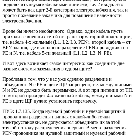
подключить двумя кабельными линиями, т.е. 2 ввода. Это
может быть как щит 2-й категории электроснабжения, так и
просто пожелание заказчика для повышения надежности
электроснабжения.
Вроде бы ничего необычного. Однако, один кабель пусть
приходит с внешних сетей от трансформаторной подстанции,
т.е. кабель 4-х жильный (L1, L2, L3, PEN), второй кабель – от
ВРУ здания, где выполнено разделение PEN-проводника на
PE и N, т.е. кабель 5-ти жильный (L1, L2, L3, N, PE).
И вот здесь возникает самое интересно: как соединить две
разные системы заземления в одном щите?
Проблема в том, что у нас уже сделано разделение и
объединять N с PE в щите ЩР запрещено, т.е. между шинами
N и PE не должно быть перемычки. А вот при питании от ТП,
от которой приходит 4-х жильный кабель, между шинами N и
PE в щите ЩР нужно установить перемычку.
ПУЭ: 1.7.135. Когда нулевой рабочий и нулевой защитный
проводники разделены начиная с какой-либо точки
электроустановки, не допускается объединять их за этой
точкой по ходу распределения энергии. В месте разделения
PEN-проводника на нулевой защитный и нулевой рабочий