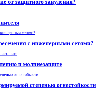
ие от защитного зануления?
инителя
ересечения с инженерными сетями?
млению и молниезащите
ормируемой степенью огнестойкости